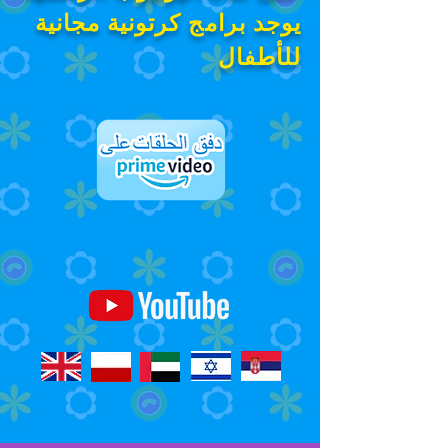
يوجد برامج كرتونية مجانية
للأطفال