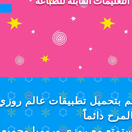
م بتحميل تطبيقات عالم روزي
لمرح دائماً
ستمتع مع روزي ورومبا وجميع 