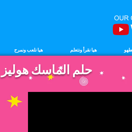
نطهو
هيا نقرأ ونتعلم
هيا نلعب ونمرح
حلم الماسك هوليز