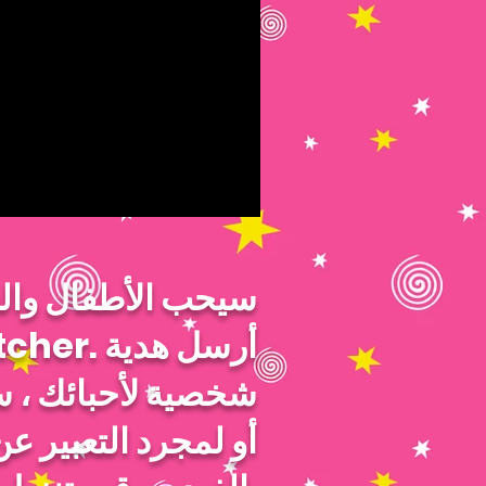
سيحب الأطفال وال
شخصية لأحبائك ، 
أو لمجرد التعبير ع