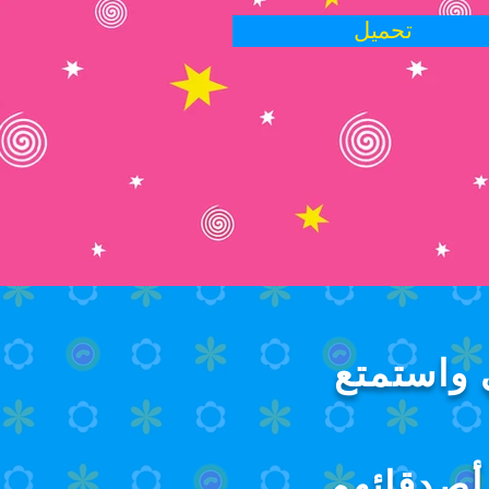
تحميل
 واستمتع
أصدقائهم