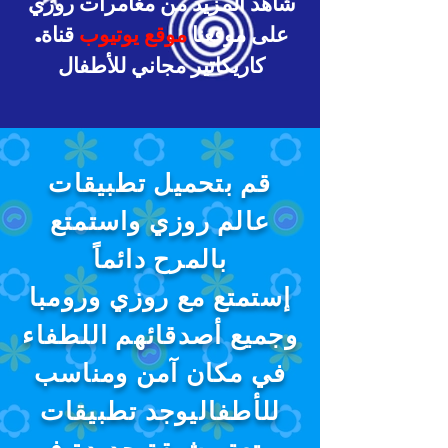
شاهد المزيد من مغامرات روزي
على موقعنا
موقع يوتيوب
قناة.
كاريكاتير مجاني للأطفال
قم بتحميل تطبيقات
عالم روزي واستمتع
بالمرح دائماً
إستمتع مع روزي ورومبا
وجميع أصدقائهم اللطفاء
في مكان آمن ومناسب
للأطفاليوجد تطبيقات